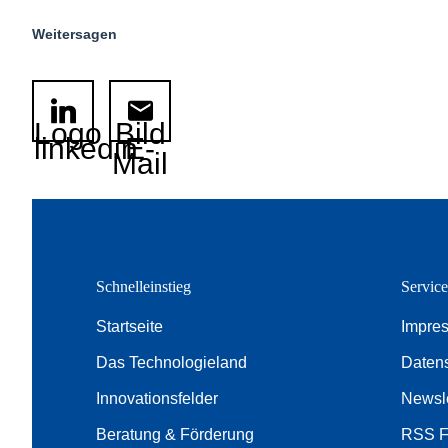
Weitersagen
Logo
Bild
linkedin
E-
Mail
Schnelleinstieg
Servic
Startseite
Impre
Das Technologieland
Daten
Innovationsfelder
Newsle
Beratung & Förderung
RSS 