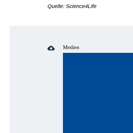
Quelle: Science4Life
Medien
cloud_download