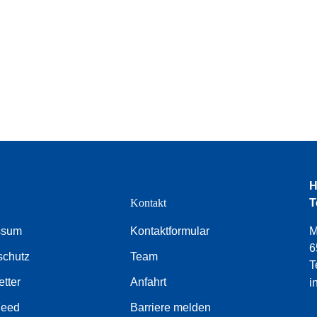
H
e
Kontakt
T
ssum
Kontaktformular
M
6
schutz
Team
T
tter
Anfahrt
i
Feed
Barriere melden