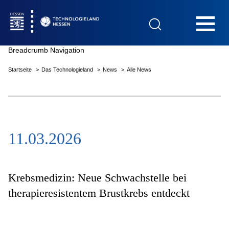
Hauptnavigation
Breadcrumb Navigation
Startseite
Das Technologieland
News
Alle News
Startseite
11.03.2026
Das Technologieland
Innovationsfelder
Krebsmedizin: Neue Schwachstelle bei
therapieresistentem Brustkrebs entdeckt
Beratung & Förderung