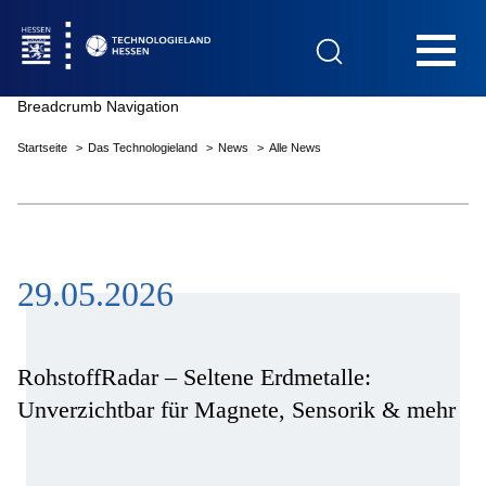
Hauptnavigation
Breadcrumb Navigation
Startseite
Das Technologieland
News
Alle News
Startseite
29.05.2026
Das Technologieland
Innovationsfelder
RohstoffRadar – Seltene Erdmetalle:
Unverzichtbar für Magnete, Sensorik & mehr
Beratung & Förderung