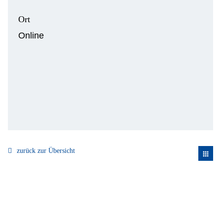
Ort
Online
zurück zur Übersicht
apps