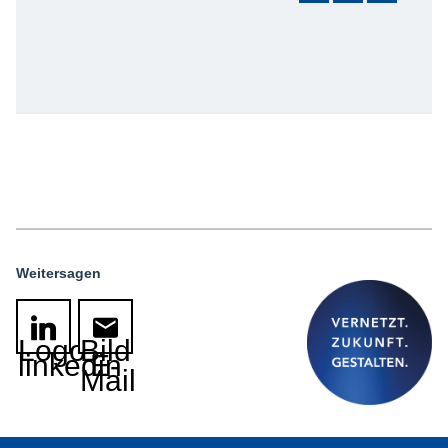
Weitersagen
Logo
Bild
linkedin
E-
Mail