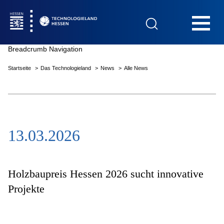
Hauptnavigation
Breadcrumb Navigation
Startseite
Das Technologieland
News
Alle News
Startseite
13.03.2026
Das Technologieland
Innovationsfelder
Holzbaupreis Hessen 2026 sucht innovative
Projekte
Beratung & Förderung