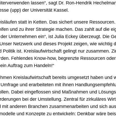
iterverwenden lassen“, sagt Dr. Ron-Hendrik Hechelman
se (upp) der Universität Kassel.
släufen statt in Ketten. Das sichert unsere Ressourcen
eifen und zu ihrer Strategie machen. Das zahlt auf die e
der Unternehmen ein“, ist Julia Eckey überzeugt. Die Ge
nser Netzwerk und dieses Projekt zeigen, wie wichtig 
Politik ist. Kreislaufwirtschaft gelingt nur zusammen. Z
rden. Fehlendes Know-how, begrenzte Ressourcen oder no
 ein Auftrag zum Handeln!“
hmen Kreislaufwirtschaft bereits umgesetzt haben und w
er Umfrage und erarbeiteten mit ihnen Handlungsempfehlu
ollen. Dabei eingeflossen sind Maßnahmen und Lösung
erungen bei der Umstellung. Zentral für zirkuläres Wirts
und mit anderen Branchen zusammenarbeiten und sich au
delle und Konzepte zu entwickeln: Denkbar wäre beispie