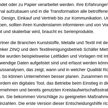
et oder zu Papier verarbeitet werden. Ihre Erfahrungen
 aufzubauen und in die Transformation alle betroffene
 Design, Einkauf und Vertrieb bis zur Kommunikation. U
aben, sollten ihren Kundenstamm informieren und von Vo
t und skalierbar wird, braucht es Serienprodukte.
tner die Branchen Kunststoffe, Metalle und Textil mit de
ker ZINQ und dem Textilreinigungsbetrieb Schäfer Miet
be wurden beispielsweise Leitfäden und Vorlagen mit In
twendige Daten aufgelistet sind und erfasst werden kön
lussanalysen, das zeigt, wann und in welcher Qualität R
d. So können Unternehmen besser planen. Zusammen mi
rdem ein digitales Tool, das Betriebe beim Einstieg in di
rnehmen und bereits genutzten Kreislaufwirtschaftsstrat
n. Sie bekommen Vorschläge zu geeigneten Maßnahmen,
nzahlen. Die erste Version dieser Entscheidungshilfe ri