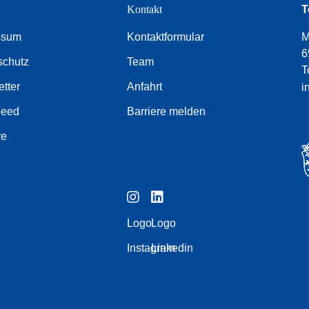
e
Kontakt
T
ssum
Kontaktformular
M
6
schutz
Team
T
tter
Anfahrt
i
Feed
Barriere melden
re
Logo
Logo
Instagram
Linkedin