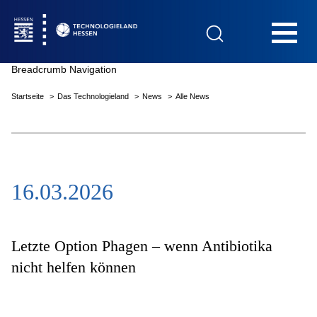
Hauptnavigation
Breadcrumb Navigation
Startseite
Das Technologieland
News
Alle News
Startseite
16.03.2026
Das Technologieland
Innovationsfelder
Letzte Option Phagen – wenn Antibiotika
nicht helfen können
Beratung & Förderung