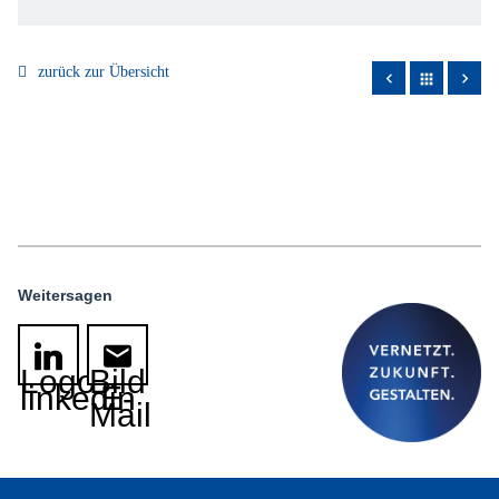
zurück zur Übersicht
apps
Weitersagen
Logo
Bild
linkedin
E-
Mail