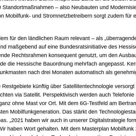
0 Standortmaßnahmen – also Neubauten und Modernisie
n Mobilfunk- und Stromnetzbetreibern sorgt zudem für 
em für den ländlichen Raum relevant – als „überragendes 
und maßgebend auf eine Bundesratsinitiative des Hessis
hende Rechtsrahmen konsequent genutzt, um den Ausbau
de die Hessische Bauordnung mehrfach angepasst. Kern 
funkmasten nach drei Monaten automatisch als genehmig
e Restgebiete künftig über Satellitentechnologie versor
hten via Satellit. Perspektivisch werden auch Telefoni
 ganz ohne Mast vor Ort. Mit dem 6G-Testfeld am Bertra
en Mobilfunkgeneration. Das stärkt den Technologiestan
pas. „2021 haben wir auch in unserer Digitalstrategie fo
 Wir haben Wort gehalten. Mit dem Masterplan Mobilfunk 