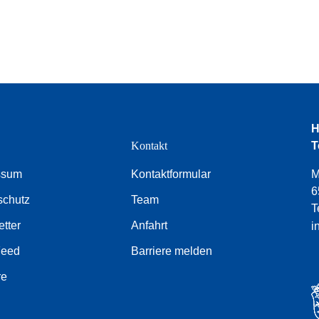
H
e
Kontakt
T
ssum
Kontaktformular
M
6
schutz
Team
T
tter
Anfahrt
i
Feed
Barriere melden
re