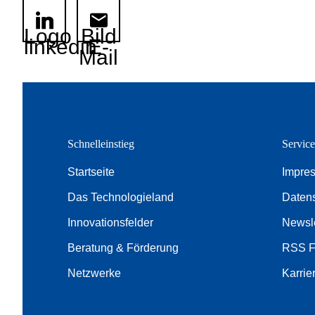
Logo
Bild
linkedin
E-
Mail
Schnelleinstieg
Servic
Startseite
Impre
Das Technologieland
Daten
Innovationsfelder
Newsle
Beratung & Förderung
RSS 
Netzwerke
Karrie