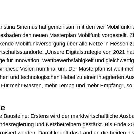
 Kristina Sinemus hat gemeinsam mit den vier Mobilfunk
esbaden den neuen Masterplan Mobilfunk vorgestellt. Zie
nde Mobilfunkversorgung über alle Netze in Hessen zu 
tschaftsstandorte. „Unsere Digitalstrategie von 2021 hat 
e für Innovation, Wettbewerbsfähigkeit und gleichwerti
r diese Vision nun final um. Der Masterplan ist weit m
lichen und technologischen Hebel zu einer integrierten Au
Für mehr Masten, mehr Tempo und mehr Empfang“, so Digi
ne
e Bausteine: Erstens wird der marktwirtschaftliche Ausba
desregierung und Netzbetreibern gestärkt. Bis Ende 202
nisiert werden. Damit knüpft das Land an die beiden bi