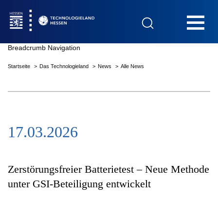
Hauptnavigation
Breadcrumb Navigation
Startseite
Das Technologieland
News
Alle News
Startseite
17.03.2026
Das Technologieland
Innovationsfelder
Zerstörungsfreier Batterietest – Neue Methode
unter GSI-Beteiligung entwickelt
Beratung & Förderung