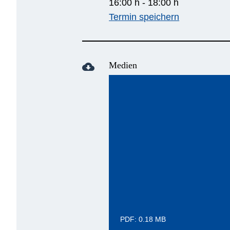
16:00 h - 18:00 h
Termin speichern
Medien
cloud_download
PDF: 0.18 MB