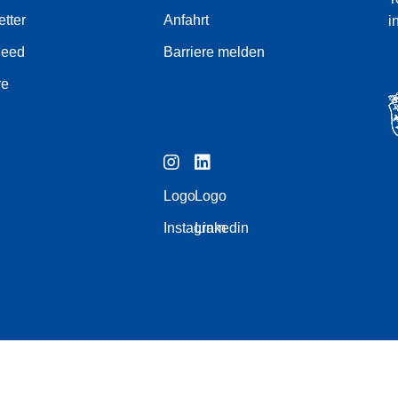
tter
Anfahrt
i
Feed
Barriere melden
re
Logo
Logo
Instagram
Linkedin