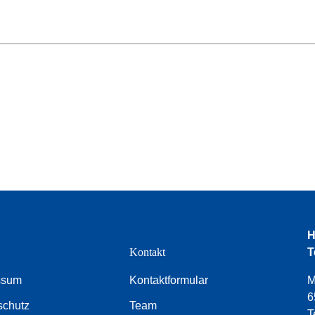
H
e
Kontakt
T
ssum
Kontaktformular
M
6
schutz
Team
T