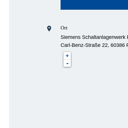
Ort
location_on
Siemens Schaltanlagenwerk F
Carl-Benz-Straße 22, 60386 F
+
-