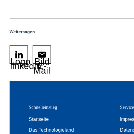
Weitersagen
Logo
Bild
linkedin
E-
Mail
Schnelleinstieg
Servic
Startseite
Impre
Das Technologieland
Daten