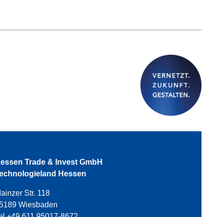
essen Trade & Invest GmbH
echnologieland Hessen
ainzer Str. 118
5189 Wiesbaden
el +49 611 95017-8672