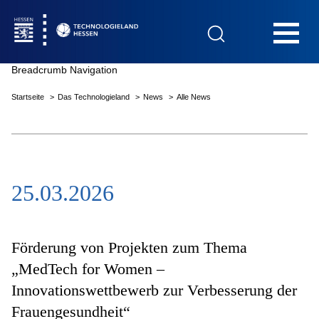
Hauptnavigation
Breadcrumb Navigation
Startseite
Das Technologieland
News
Alle News
Startseite
25.03.2026
Das Technologieland
Innovationsfelder
Förderung von Projekten zum Thema
„MedTech for Women –
Innovationswettbewerb zur Verbesserung der
Beratung & Förderung
Frauengesundheit“