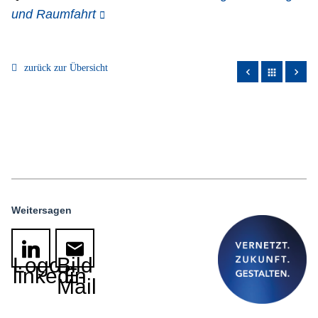
und Raumfahrt
zurück zur Übersicht
apps
Weitersagen
Logo
Bild
linkedin
E-
Mail