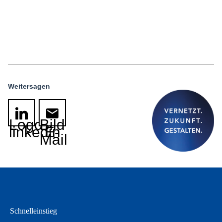
Weitersagen
Logo
Bild
linkedin
E-
Mail
Schnelleinstieg