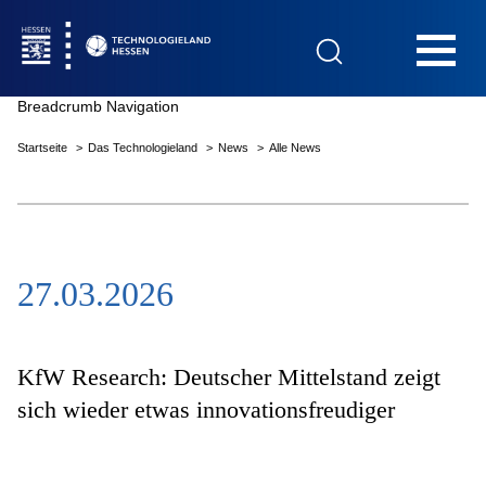
Hauptnavigation
Breadcrumb Navigation
Startseite
Das Technologieland
News
Alle News
Startseite
27.03.2026
Das Technologieland
Innovationsfelder
KfW Research: Deutscher Mittelstand zeigt
sich wieder etwas innovationsfreudiger
Beratung & Förderung