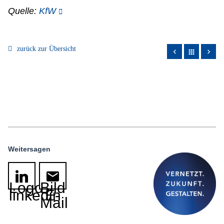
Quelle:
KfW
zurück zur Übersicht
apps
Weitersagen
Logo
Bild
linkedin
E-
Mail