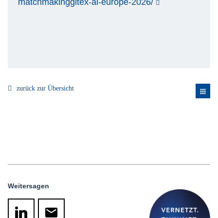
matchmakinggitex-ai-europe-2026/
zurück zur Übersicht
apps
Weitersagen