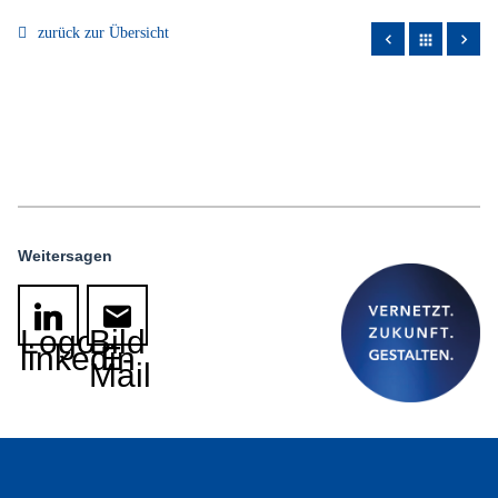
zurück zur Übersicht
apps
Weitersagen
Logo
Bild
linkedin
E-
Mail