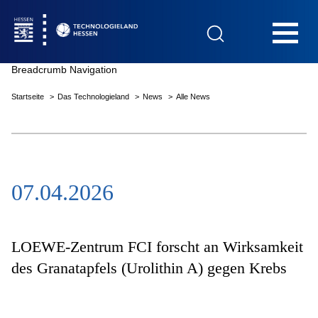
Hauptnavigation
Breadcrumb Navigation
Startseite
Das Technologieland
News
Alle News
Startseite
07.04.2026
Das Technologieland
Innovationsfelder
LOEWE-Zentrum FCI forscht an Wirksamkeit
des Granatapfels (Urolithin A) gegen Krebs
Beratung & Förderung