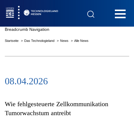
Hauptnavigation
Breadcrumb Navigation
Startseite
Das Technologieland
News
Alle News
Startseite
08.04.2026
Das Technologieland
Innovationsfelder
Wie fehlgesteuerte Zellkommunikation
Tumorwachstum antreibt
Beratung & Förderung