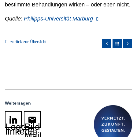
bestimmte Behandlungen wirken – oder eben nicht.
Quelle:
Philipps-Universität Marburg
zurück zur Übersicht
apps
Weitersagen
Logo
Bild
linkedin
E-
Mail