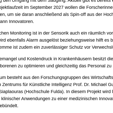
den Umgang mit dem Säugling. Aktuell gibt es bereits ei
ektlaufzeit im September 2027 wollen die Forscherinnen
en, um sie daran anschließend als Spin-off aus der Hoc
ann Innovatoren.
n Monitoring ist in der Sensorik auch ein räumlich vor
rd ebenfalls Alarm ausgelöst beziehungsweise hilft es bei
lemme ist zudem ein zuverlässiger Schutz vor Verwechs
emangel und Kostendruck in Krankenhäusern besitzt die
orenen zu optimieren und gleichzeitig das Personal zu e
rtium besteht aus den Forschungsgruppen des Wirtschafts
Zentrums für Künstliche Intelligenz Prof. Dr. Michael G
Siaplaouras (Hochschule Fulda). In diesem Projekt wird
n klinischer Anwendungen zu einer medizinischen Inno
gebündelt.