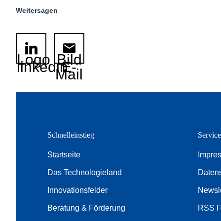
Weitersagen
Logo
Bild
linkedin
E-
Mail
Schnelleinstieg
Servic
Startseite
Impre
Das Technologieland
Daten
Innovationsfelder
Newsle
Beratung & Förderung
RSS 