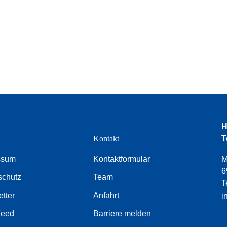
H
e
Kontakt
T
ssum
Kontaktformular
M
6
schutz
Team
T
tter
Anfahrt
i
Feed
Barriere melden