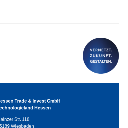
essen Trade & Invest GmbH
echnologieland Hessen
ainzer Str. 118
5189 Wiesbaden