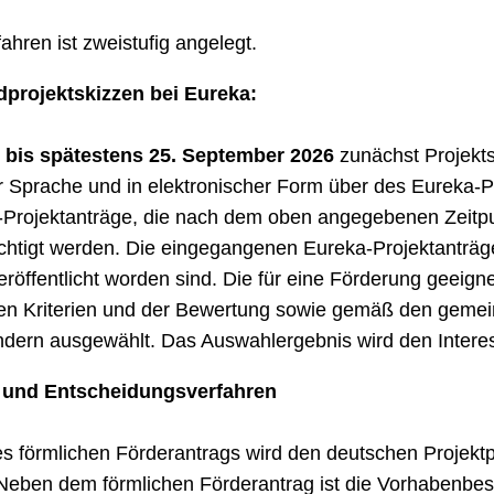
hren ist zweistufig angelegt.
projektskizzen bei Eureka:
d bis spätestens 25. September 2026
zunächst Projekts
r Sprache und in elektronischer Form über des Eureka-Por
eka-Projektanträge, die nach dem oben angegebenen Zeit
chtigt werden. Die eingegangenen Eureka-Projektanträg
eröffentlicht worden sind. Die für eine Förderung geeig
n Kriterien und der Bewertung sowie gemäß den gemein
ern ausgewählt. Das Auswahlergebnis wird den Interessen
e und Entscheidungsverfahren
nes förmlichen Förderantrags wird den deutschen Projek
lt. Neben dem förmlichen Förderantrag ist die Vorhabenbe