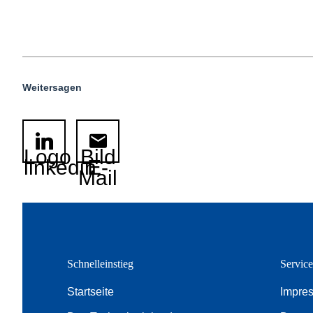
Weitersagen
Logo
Bild
linkedin
E-
Mail
Schnelleinstieg
Servic
Startseite
Impre