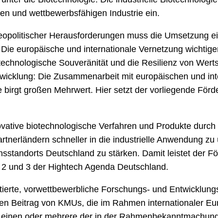
ten und wettbewerbsfähigen Industrie ein.
geopolitischer Herausforderungen muss die Umsetzung e
 Die europäische und internationale Vernetzung wichtig
e technologische Souveränität und die Resilienz von Wer
twicklung: Die Zusammenarbeit mit europäischen und inte
e birgt großen Mehrwert. Hier setzt der vorliegende För
nnovative biotechnologische Verfahren und Produkte durc
rtnerländern schneller in die industrielle Anwendung zu
sstandorts Deutschland zu stärken. Damit leistet der Fö
e 2 und 3 der Hightech Agenda Deutschland.
erte, vorwettbewerbliche Forschungs- und Entwicklungs
nten Beitrag von KMUs, die im Rahmen internationaler E
inen oder mehrere der in der Rahmenbekanntmachung „