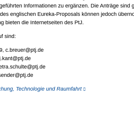
führten Informationen zu ergänzen. Die Anträge sind g
le des englischen Eureka-Proposals können jedoch über
 bieten die Internetseiten des PtJ.
f sind:
9, c.breuer@ptj.de
j.kant@ptj.de
etra.schulte@ptj.de
.sender@ptj.de
chung, Technologie und Raumfahrt