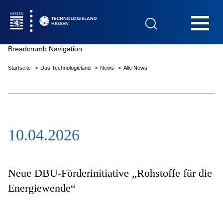
Hauptnavigation
Breadcrumb Navigation
Startseite
Das Technologieland
News
Alle News
Startseite
10.04.2026
Das Technologieland
Innovationsfelder
Neue DBU-Förderinitiative „Rohstoffe für die
Energiewende“
Beratung & Förderung