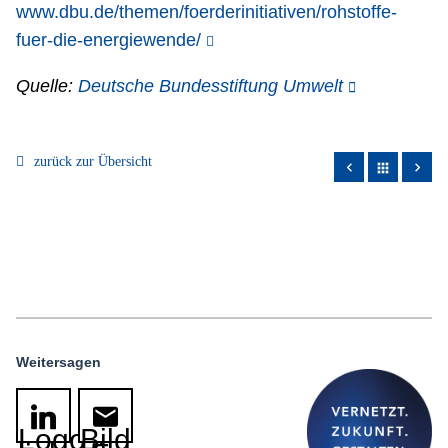
www.dbu.de/themen/foerderinitiativen/rohstoffe-
fuer-die-energiewende/
Quelle:
Deutsche Bundesstiftung Umwelt
zurück zur Übersicht
apps
Weitersagen
Logo
Bild