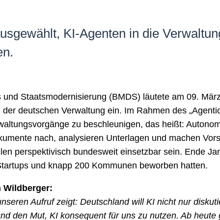
usgewählt, KI-Agenten in die Verwaltung
en.
s und Staatsmodernisierung (BMDS) läutete am 09. März 
n der deutschen Verwaltung ein. Im Rahmen des „Agentic 
erwaltungsvorgänge zu beschleunigen, das heißt: Autono
Dokumente nach, analysieren Unterlagen und machen Vors
en perspektivisch bundesweit einsetzbar sein. Ende Janu
 Startups und knapp 200 Kommunen beworben hatten.
n Wildberger:
seren Aufruf zeigt: Deutschland will KI nicht nur disku
und den Mut, KI konsequent für uns zu nutzen. Ab heut