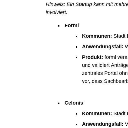
Hinweis: Ein Startup kann mit meh
involviert.
Forml
Kommunen:
Stadt 
Anwendungsfall:
W
Produkt:
forml vera
und validiert Anträ
zentrales Portal oh
vor, dass Sachbearb
Celonis
Kommunen:
Stadt 
Anwendungsfall:
V