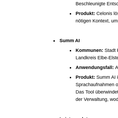
Beschleunigte Ents
Produkt:
Celonis lö
nötigen Kontext, um
Summ AI
Kommunen:
Stadt 
Landkreis Elbe-Elst
Anwendungsfall:
A
Produkt:
Summ AI is
Sprachaufnahmen od
Das Tool überwinde
der Verwaltung, wod