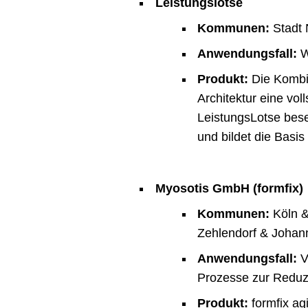
Leistungslotse
Kommunen:
Stadt 
Anwendungsfall:
W
Produkt:
Die Kombin
Architektur eine vo
LeistungsLotse bese
und bildet die Basis
Myosotis GmbH (formfix)
Kommunen:
Köln &
Zehlendorf & Johann
Anwendungsfall:
V
Prozesse zur Reduzi
Produkt:
formfix agi