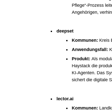
Pflege“-Prozess leit
Angehörigen, verhin
deepset
Kommunen:
Kreis 
Anwendungsfall:
K
Produkt:
Als modula
Haystack die produ
KI-Agenten. Das Sys
sichert die digitale
lector.ai
Kommunen:
Landkr