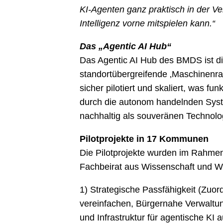
KI-Agenten ganz praktisch in der Ve
Intelligenz vorne mitspielen kann.“
Das „Agentic AI Hub“
Das Agentic AI Hub des BMDS ist die 
standortübergreifende ‚Maschinenrau
sicher pilotiert und skaliert, was f
durch die autonom handelnden Syst
nachhaltig als souveränen Technolog
Pilotprojekte in 17 Kommunen
Die Pilotprojekte wurden im Rahme
Fachbeirat aus Wissenschaft und Wir
1) Strategische Passfähigkeit (Zuor
vereinfachen, Bürgernahe Verwaltun
und Infrastruktur für agentische KI 