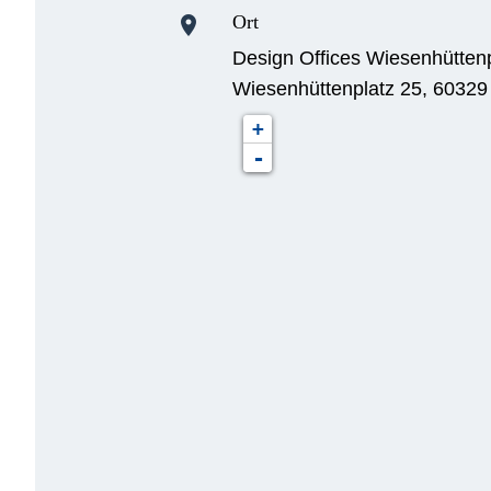
Ort
location_on
Design Offices Wiesenhütten
Wiesenhüttenplatz 25, 60329
+
-