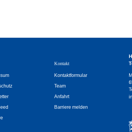
H
e
Kontakt
T
ssum
Kontaktformular
M
6
schutz
Team
T
tter
Anfahrt
i
Feed
Barriere melden
re