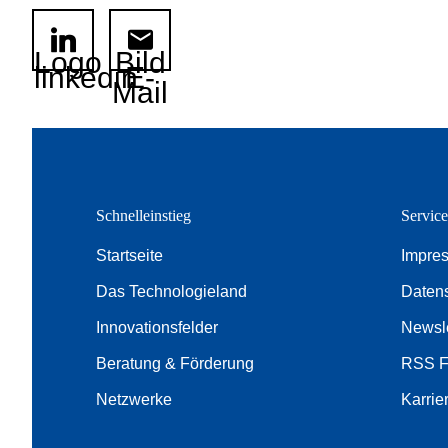
Logo
Bild
linkedin
E-
Mail
Schnelleinstieg
Servic
Startseite
Impre
Das Technologieland
Daten
Innovationsfelder
Newsle
Beratung & Förderung
RSS 
Netzwerke
Karrie