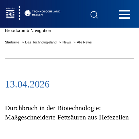
Hauptnavigation
Breadcrumb Navigation
Startseite
Das Technologieland
News
Alle News
Startseite
13.04.2026
Das Technologieland
Innovationsfelder
Durchbruch in der Biotechnologie:
Maßgeschneiderte Fettsäuren aus Hefezellen
Beratung & Förderung