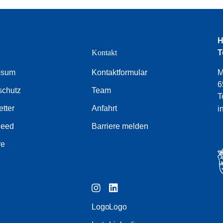
H
e
Kontakt
T
ssum
Kontaktformular
M
6
schutz
Team
T
tter
Anfahrt
i
Feed
Barriere melden
re
Logo
Logo