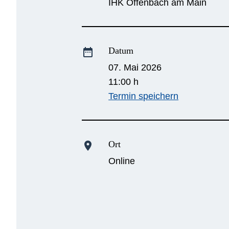
IHK Offenbach am Main
Datum
date_range
07. Mai 2026
11:00 h
Termin speichern
Ort
location_on
Online