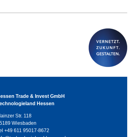
essen Trade & Invest GmbH
echnologieland Hessen
ainzer Str. 118
5189 Wiesbaden
el +49 611 95017-8672