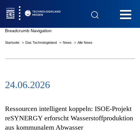
Hauptnavigation
Breadcrumb Navigation
Startseite
Das Technologieland
News
Alle News
Startseite
24.06.2026
Das Technologieland
Innovationsfelder
Ressourcen intelligent koppeln: ISOE-Projekt
reSYNERGY erforscht Wasserstoffproduktion
aus kommunalem Abwasser
Beratung & Förderung