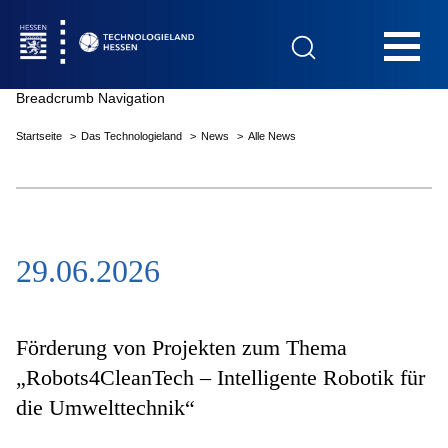
Hauptnavigation
Breadcrumb Navigation
Startseite
Das Technologieland
News
Alle News
Startseite
29.06.2026
Das Technologieland
Innovationsfelder
Förderung von Projekten zum Thema
„Robots4CleanTech – Intelligente Robotik für
die Umwelttechnik“
Beratung & Förderung