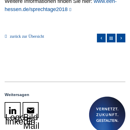
Weitere Informationen finden Sie hier:
www.een-
hessen.de/sprechtage2018
zurück zur Übersicht
apps
Weitersagen
Logo
Bild
linkedin
E-
Mail