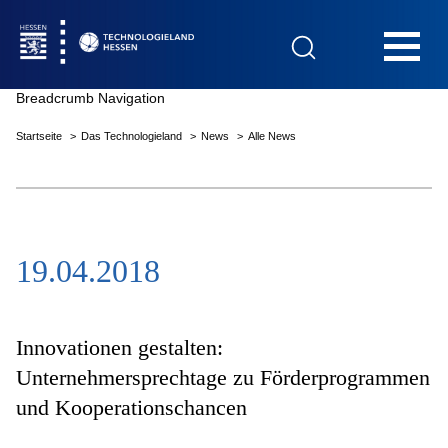
Hauptnavigation
Breadcrumb Navigation
Startseite
Das Technologieland
News
Alle News
Startseite
19.04.2018
Das Technologieland
Innovationsfelder
Innovationen gestalten:
Unternehmersprechtage zu Förderprogrammen
und Kooperationschancen
Beratung & Förderung