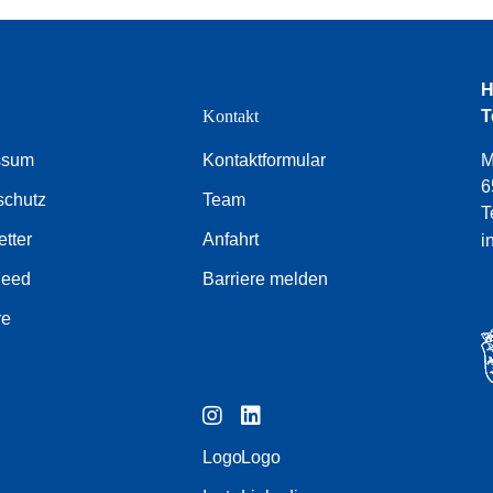
H
e
Kontakt
T
ssum
Kontaktformular
M
6
schutz
Team
T
tter
Anfahrt
i
Feed
Barriere melden
re
Logo
Logo