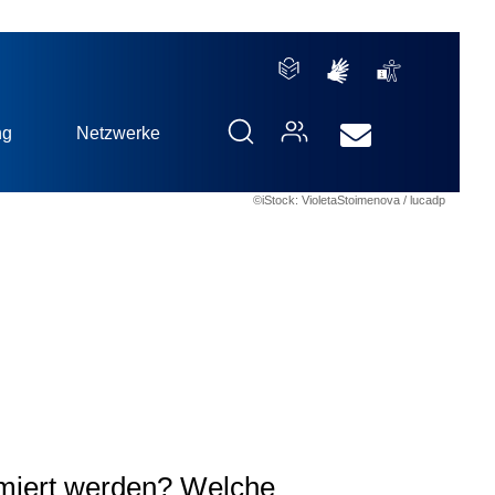
ng
Netzwerke
©iStock: VioletaStoimenova / lucadp
imiert werden? Welche