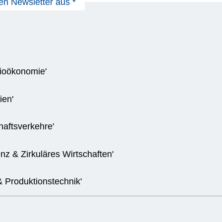
hren Newsletter aus
*
Pflichtfeld
Bioökonomie'
ien'
haftsverkehre'
nz & Zirkuläres Wirtschaften'
& Produktionstechnik'