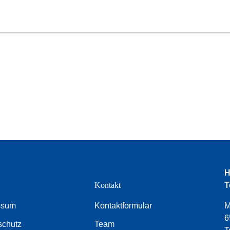
H
e
Kontakt
T
ssum
Kontaktformular
M
6
schutz
Team