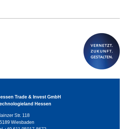
essen Trade & Invest GmbH
echnologieland Hessen
ainzer Str. 118
5189 Wiesbaden