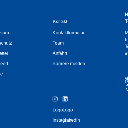
H
e
Kontakt
T
ssum
Kontaktformular
M
6
schutz
Team
T
tter
Anfahrt
i
Feed
Barriere melden
re
Logo
Logo
Instagram
Linkedin