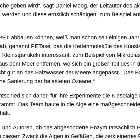
che geben wird“, sagt Daniel Moog, der Leitautor des ak
den und diese ernstlich schädigen, zum Beispiel aufgru
 PET abbauen können, weiß man schon seit einigen Jahr
b, genannt PETase, das die Kettenmoleküle des Kunststo
 Kleinstpartikeln interessant, zum Beispiel von Mikroplast
us dem Meer entfernen, wo sich ein großer Teil des in 
icht gut an das Salzwasser der Meere angepasst. „Das Ba
che Sanierung der belasteten Ozeane.“
schied sich daher, für ihre Experimente die Kieselalge
tammt. Das Team baute in die Alge eine maßgeschneider
hält.
en und Autoren, ob das abgesonderte Enzym tatsächlich
zu diesem Zweck die Algen in Gefäßen, die zerkleinertes P