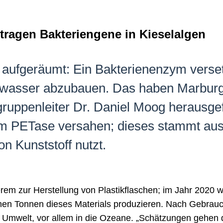
tragen Bakteriengene in Kieselalgen
aufgeräumt: Ein Bakterienenzym versetz
zwasser abzubauen. Das haben Marburge
uppenleiter Dr. Daniel Moog herausgef
m PETase versahen; dieses stammt aus
n Kunststoff nutzt.
rem zur Herstellung von Plastikflaschen; im Jahr 2020 wi
nen Tonnen dieses Materials produzieren. Nach Gebrauch 
die Umwelt, vor allem in die Ozeane. „Schätzungen gehen