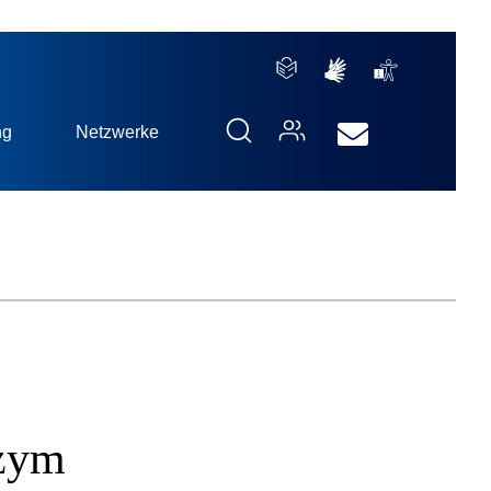
ng
Netzwerke
nzym