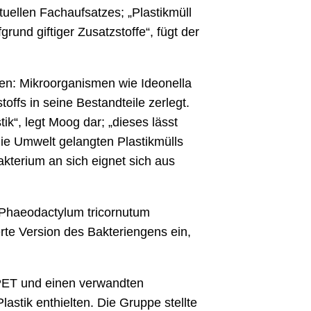
tuellen Fachaufsatzes; „Plastikmüll
nd giftiger Zusatzstoffe“, fügt der
en: Mikroorganismen wie Ideonella
ffs in seine Bestandteile zerlegt.
ik“, legt Moog dar; „dieses lässt
die Umwelt gelangten Plastikmülls
kterium an sich eignet sich aus
 Phaeodactylum tricornutum
te Version des Bakteriengens ein,
 PET und einen verwandten
lastik enthielten. Die Gruppe stellte