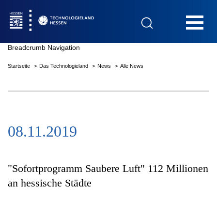
Hauptnavigation
Breadcrumb Navigation
Startseite
Das Technologieland
News
Alle News
Startseite
08.11.2019
Das Technologieland
Innovationsfelder
"Sofortprogramm Saubere Luft" 112 Millionen
an hessische Städte
Beratung & Förderung