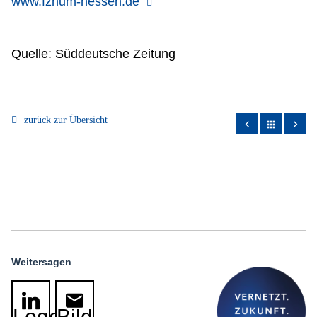
www.fznum-hessen.de
Quelle: Süddeutsche Zeitung
zurück zur Übersicht
apps
Weitersagen
Logo
Bild