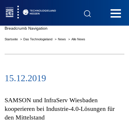
Hauptnavigation
Breadcrumb Navigation
Startseite
Das Technologieland
News
Alle News
Startseite
15.12.2019
Das Technologieland
Innovationsfelder
SAMSON und InfraServ Wiesbaden
kooperieren bei Industrie-4.0-Lösungen für
den Mittelstand
Beratung & Förderung