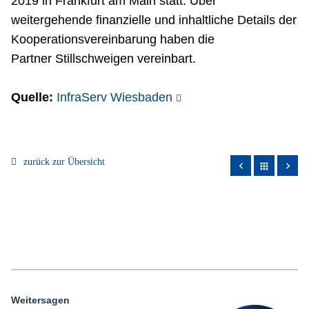
2019 in Frankfurt am Main statt. Über
weitergehende finanzielle und inhaltliche Details der
Kooperationsvereinbarung haben die
Partner Stillschweigen vereinbart.
Quelle:
InfraServ Wiesbaden
zurück zur Übersicht
apps
Weitersagen