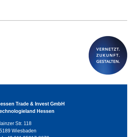
essen Trade & Invest GmbH
echnologieland Hessen
ainzer Str. 118
5189 Wiesbaden