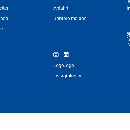
T
tter
Anfahrt
i
Feed
Barriere melden
re
Logo
Logo
Instagram
Linkedin