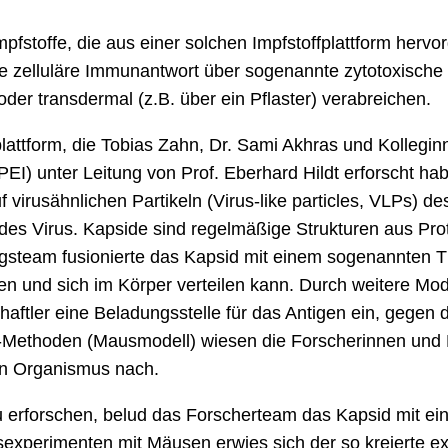
mpfstoffe, die aus einer solchen Impfstoffplattform herv
ne zelluläre Immunantwort über sogenannte zytotoxische T
 oder transdermal (z.B. über ein Pflaster) verabreichen.
lattform, die Tobias Zahn, Dr. Sami Akhras und Kollegin
 (PEI) unter Leitung von Prof. Eberhard Hildt erforscht h
f virusähnlichen Partikeln (
Virus-like particles
, VLPs) des
 des Virus. Kapside sind regelmäßige Strukturen aus Pr
team fusionierte das Kapsid mit einem sogenannten TLM
 und sich im Körper verteilen kann. Durch weitere Modi
aftler eine Beladungsstelle für das Antigen ein, gegen
ivo-Methoden (Mausmodell) wiesen die Forscherinnen und 
en Organismus nach.
u erforschen, belud das Forscherteam das Kapsid mit e
sexperimenten mit Mäusen erwies sich der so kreierte exp