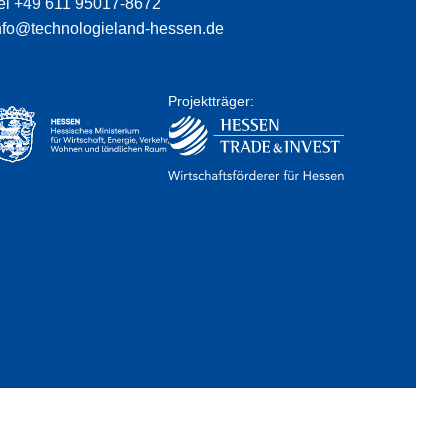
el +49 611 95017-8672
nfo@technologieland-hessen.de
Projektträger: