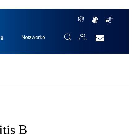
ng
Netzwerke
tis B