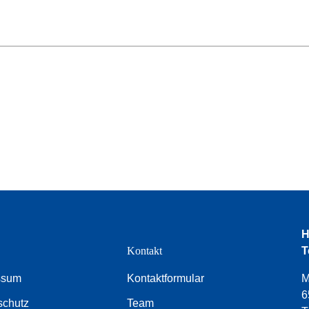
H
e
Kontakt
T
ssum
Kontaktformular
M
6
schutz
Team