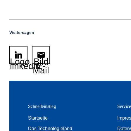
Weitersagen
Logo
Bild
linkedin
E-
Mail
Schnelleinstieg
Servic
Startseite
Impre
Das Technologieland
Daten