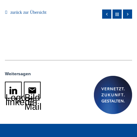
zurück zur Übersicht
apps
Weitersagen
Logo
Bild
linkedin
E-
Mail