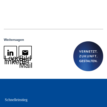
Weitersagen
Logo
Bild
linkedin
E-
Mail
Schnelleinstieg