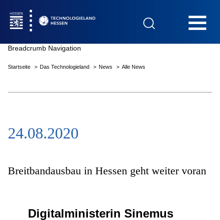
Hauptnavigation
Breadcrumb Navigation
Startseite
Das Technologieland
News
Alle News
Startseite
24.08.2020
Das Technologieland
Innovationsfelder
Breitbandausbau in Hessen geht weiter voran
Beratung & Förderung
Digitalministerin Sinemus