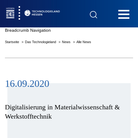
Hauptnavigation
Breadcrumb Navigation
Startseite
Das Technologieland
News
Alle News
Startseite
16.09.2020
Das Technologieland
Innovationsfelder
Digitalisierung in Materialwissenschaft &
Werkstofftechnik
Beratung & Förderung