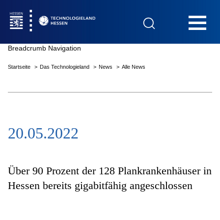
Hauptnavigation
Breadcrumb Navigation
Startseite
Das Technologieland
News
Alle News
Startseite
20.05.2022
Das Technologieland
Innovationsfelder
Über 90 Prozent der 128 Plankrankenhäuser in
Hessen bereits gigabitfähig angeschlossen
Beratung & Förderung