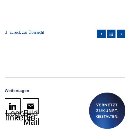
zurück zur Übersicht
apps
Weitersagen
Logo
Bild
linkedin
E-
Mail