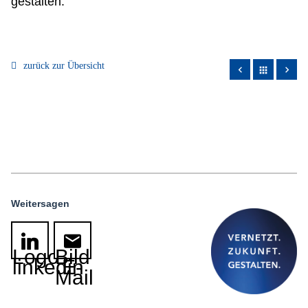
gestalten.
zurück zur Übersicht
apps
Weitersagen
Logo
Bild
linkedin
E-
Mail