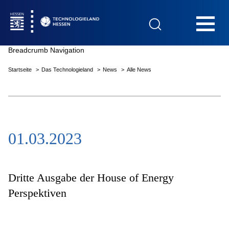
Hauptnavigation
Breadcrumb Navigation
Startseite
Das Technologieland
News
Alle News
Startseite
01.03.2023
Das Technologieland
Innovationsfelder
Dritte Ausgabe der House of Energy
Perspektiven
Beratung & Förderung