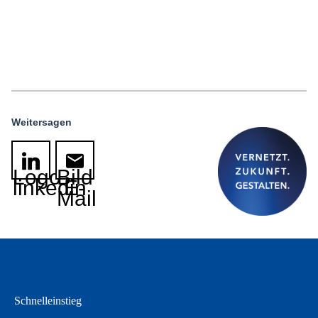
Weitersagen
Logo
Bild
linkedin
E-
Mail
Schnelleinstieg