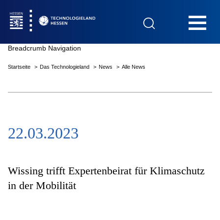
Hauptnavigation
Breadcrumb Navigation
Startseite
Das Technologieland
News
Alle News
Startseite
22.03.2023
Das Technologieland
Innovationsfelder
Wissing trifft Expertenbeirat für Klimaschutz
in der Mobilität
Beratung & Förderung