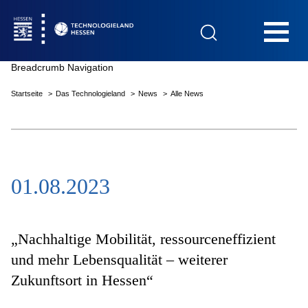
Hauptnavigation
Breadcrumb Navigation
Startseite
Das Technologieland
News
Alle News
Startseite
01.08.2023
Das Technologieland
Innovationsfelder
„Nachhaltige Mobilität, ressourceneffizient
und mehr Lebensqualität – weiterer
Zukunftsort in Hessen“
Beratung & Förderung