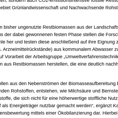
ßen, sondern auch CO2-emissionsintensive fossile Ress
gebiet Grünlandwissenschaft und Nachwachsende Rohstof
 bisher ungenutzte Restbiomassen aus der Landschaftspfl
 Aus der dabei gewonnenen festen Phase stellen die For
le her und testen diese anschließend auf ihre Eignung 
.a. Arzneimittelrückstände) aus kommunalem Abwasser zu
Vorarbeit der Arbeitsgruppe „Umweltverfahrenstechnik“
en aus Restbiomassen herstellen, die eine deutlich nachha
ollen aus den Nebenströmen der Biomasseaufbereitung b
en Rohstoffen, entstehen, wie Milchsäure und Bernste
offe, die sich nicht für eine höherwertige stoffliche Nu
 als Energieträger nutzbar gemacht werden“, ergänzt Kae
ensbewertung mittels einer Ökobilanzierung dar. Hierbei i