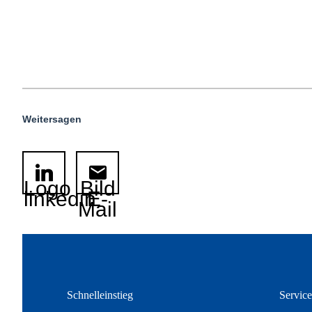
Weitersagen
Logo
Bild
linkedin
E-
Mail
Schnelleinstieg
Servic