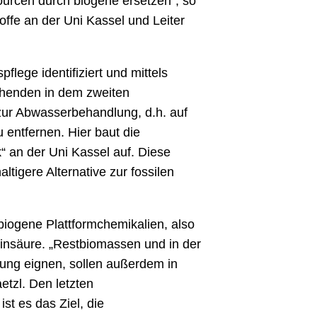
ourcen durch biogene ersetzen“, so
fe an der Uni Kassel und Leiter
ege identifiziert und mittels
schenden in dem zweiten
zur Abwasserbehandlung, d.h. auf
 entfernen. Hier baut die
 an der Uni Kassel auf. Diese
ltigere Alternative zur fossilen
iogene Plattformchemikalien, also
insäure. „Restbiomassen und in der
tzung eignen, sollen außerdem in
tzl. Den letzten
st es das Ziel, die