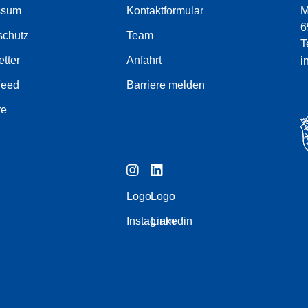
ssum
Kontaktformular
M
6
schutz
Team
T
tter
Anfahrt
i
Feed
Barriere melden
re
Logo
Logo
Instagram
Linkedin