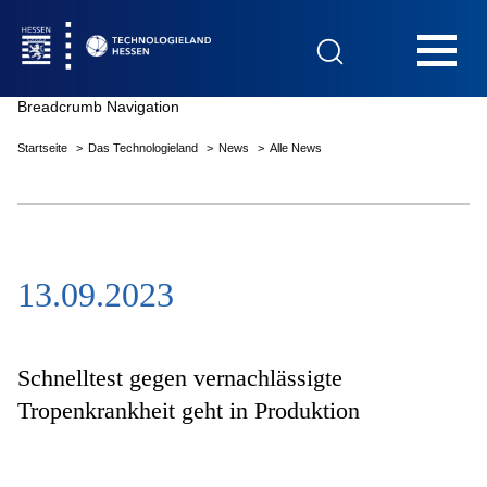
Hauptnavigation
Breadcrumb Navigation
Startseite
Das Technologieland
News
Alle News
Startseite
13.09.2023
Das Technologieland
Innovationsfelder
Schnelltest gegen vernachlässigte
Tropenkrankheit geht in Produktion
Beratung & Förderung