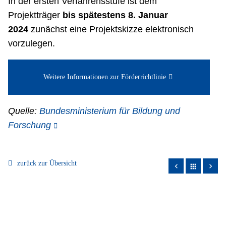
In der ersten Verfahrensstufe ist dem
Projektträger
bis spätestens 8. Januar
2024
zunächst eine Projektskizze elektronisch
vorzulegen.
Weitere Informationen zur Förderrichtlinie
Quelle:
Bundesministerium für Bildung und
Forschung
zurück zur Übersicht
apps