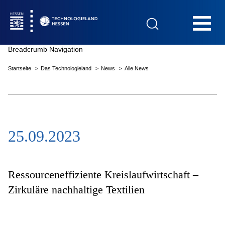
Hauptnavigation
Breadcrumb Navigation
Startseite
Das Technologieland
News
Alle News
Startseite
25.09.2023
Das Technologieland
Innovationsfelder
Ressourceneffiziente Kreislaufwirtschaft –
Zirkuläre nachhaltige Textilien
Beratung & Förderung