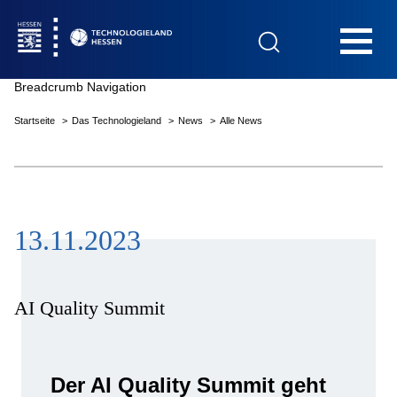
Hauptnavigation
Breadcrumb Navigation
Startseite
Das Technologieland
News
Alle News
Startseite
13.11.2023
Das Technologieland
Innovationsfelder
AI Quality Summit
Beratung & Förderung
Der AI Quality Summit geht