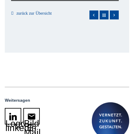
zurück zur Übersicht
apps
Weitersagen
Logo
Bild
linkedin
E-
Mail