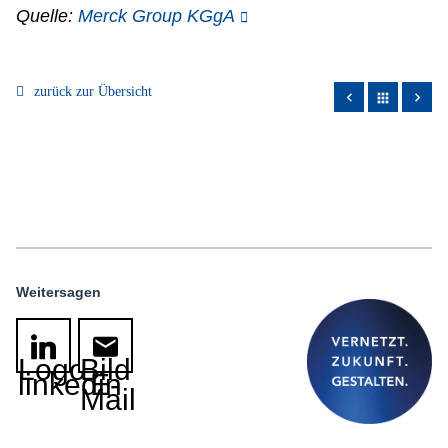
Quelle:
Merck Group KGgA
zurück zur Übersicht
apps
Weitersagen
Logo
Bild
linkedin
E-
Mail