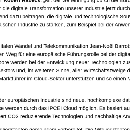
er
Robert Habeck
: „Mit der Genehmigung durch die Eu
die digitale Transformation unserer Industrie jetzt durch
end dazu beitragen, die digitale und technologische Sou
äischen Industrie zu stärken, zum Beispiel bei der Anwe
digitalen Wandel und Telekommunikation Jean-Noël Barrot:
 Weg für eine europäische Führungsrolle bei der digital
re werden bei der Entwicklung neuer Technologien zu
ktors und, im weiteren Sinne, aller Wirtschaftszweige 
 Marktführer im Cloud-Sektor unterstützen und so einen
 der europäischen Industrie sind neue, hochkomplexe da
e werden durch das IPCEI Cloud möglich. Es basiert auf O
dert CO2-reduzierende Technologien und nachhaltige A
liedstaaten gemeinsam vorbereitet. Die Mitgliedstaaten