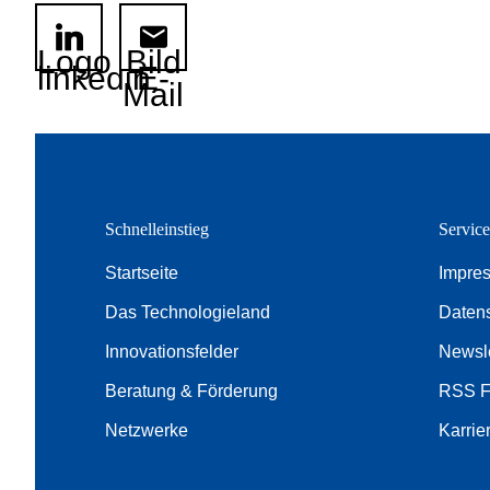
Logo
Bild
linkedin
E-
Mail
Schnelleinstieg
Servic
Startseite
Impre
Das Technologieland
Daten
Innovationsfelder
Newsle
Beratung & Förderung
RSS 
Netzwerke
Karrie