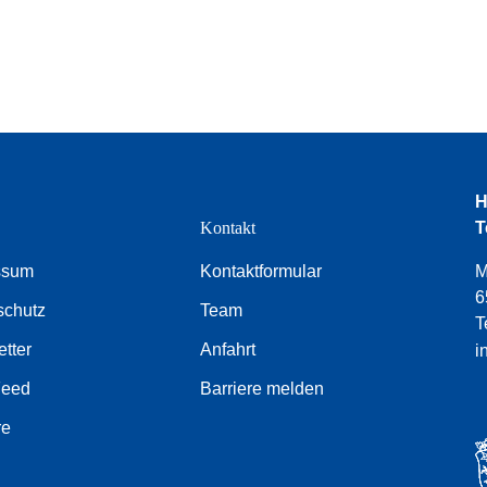
H
e
Kontakt
T
ssum
Kontaktformular
M
6
schutz
Team
T
tter
Anfahrt
i
Feed
Barriere melden
re