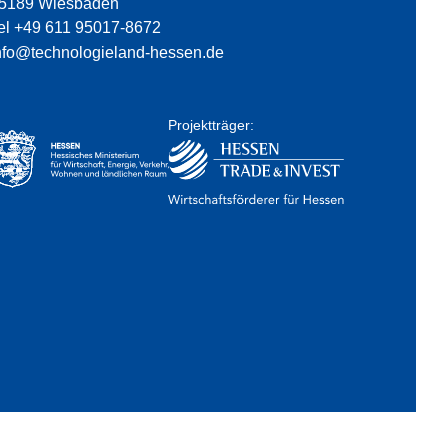
5189 Wiesbaden
el +49 611 95017-8672
nfo@technologieland-hessen.de
Projektträger: