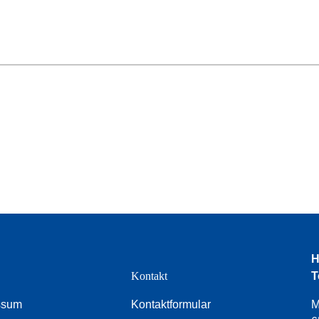
H
e
Kontakt
T
ssum
Kontaktformular
M