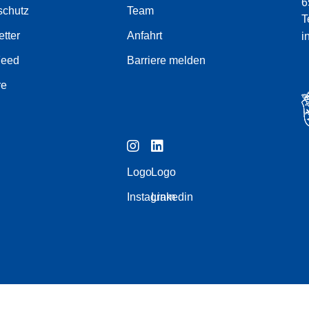
6
schutz
Team
T
tter
Anfahrt
i
Feed
Barriere melden
re
Logo
Logo
Instagram
Linkedin