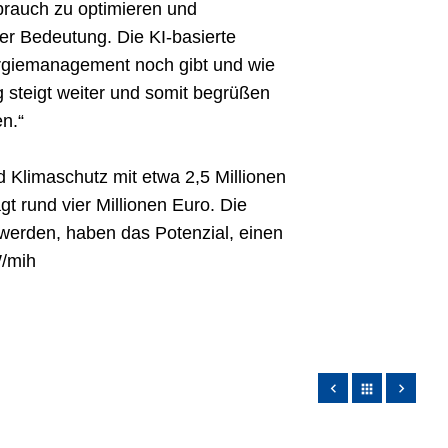
rbrauch zu optimieren und
ler Bedeutung. Die KI-basierte
rgiemanagement noch gibt und wie
steigt weiter und somit begrüßen
en.“
 Klimaschutz mit etwa 2,5 Millionen
t rund vier Millionen Euro. Die
werden, haben das Potenzial, einen
W/mih
apps