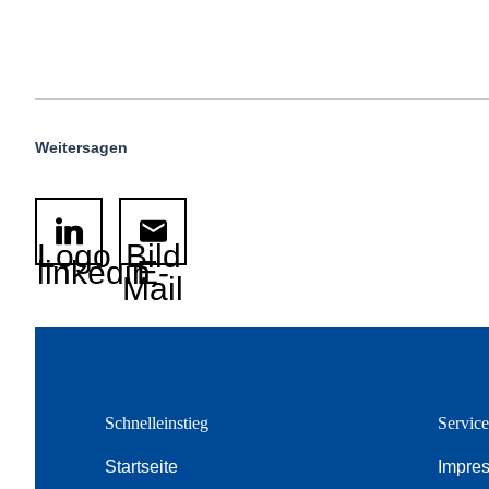
Weitersagen
Logo
Bild
linkedin
E-
Mail
Schnelleinstieg
Servic
Startseite
Impre