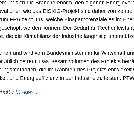
ig bemüht sich die Branche enorm, den eigenen Energieve
nnovationen wie das EISKIG-Projekt sind daher von zentra
m FR6 zeigt uns, welche Einsparpotenziale es im Ene
eschöpft werden können. Der Bedarf an Rechenleistung 
, die die Klimabilanz der Industrie langfristig unterstütz
ahren und wird vom Bundesministerium für Wirtschaft und
r Jülich betreut. Das Gesamtvolumen des Projekts beträg
ungsmethoden, die im Rahmen des Projekts entwickelt 
eit und Energieeffizienz in der Industrie zu leisten. PT
aft e.V. -idw-