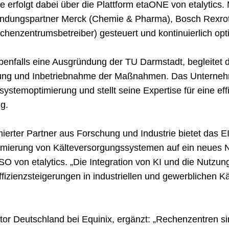
erfolgt dabei über die Plattform etaONE von etalytics. M
ndungspartner Merck (Chemie & Pharma), Bosch Rexroth
henzentrumsbetreiber) gesteuert und kontinuierlich opti
nfalls eine Ausgründung der TU Darmstadt, begleitet d
rtung und Inbetriebnahme der Maßnahmen. Das Unterne
ystemoptimierung und stellt seine Expertise für eine ef
g.
rter Partner aus Forschung und Industrie bietet das EI
imierung von Kälteversorgungssystemen auf ein neues Ni
von etalytics. „Die Integration von KI und die Nutzun
fizienzsteigerungen in industriellen und gewerblichen 
or Deutschland bei Equinix, ergänzt: „Rechenzentren sin