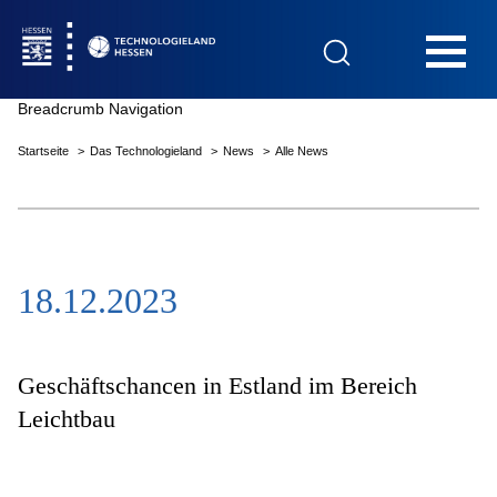
Hauptnavigation
Breadcrumb Navigation
Startseite
Das Technologieland
News
Alle News
Startseite
18.12.2023
Das Technologieland
Innovationsfelder
Geschäftschancen in Estland im Bereich
Leichtbau
Beratung & Förderung