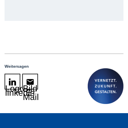
Weitersagen
Logo
Bild
linkedin
E-
Mail