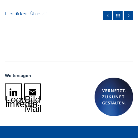
zurück zur Übersicht
apps
Weitersagen
Logo
Bild
linkedin
E-
Mail