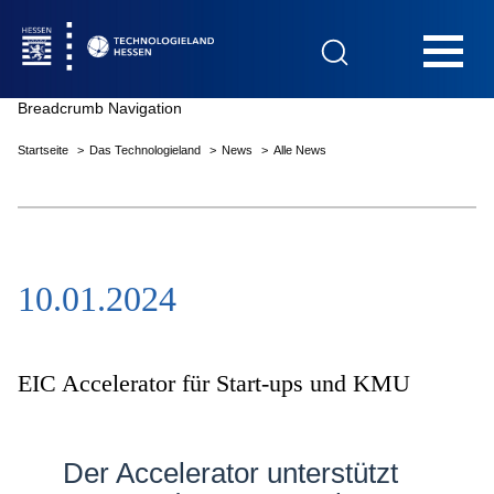
Hauptnavigation
Breadcrumb Navigation
Startseite
Das Technologieland
News
Alle News
Startseite
10.01.2024
Das Technologieland
Innovationsfelder
EIC Accelerator für Start-ups und KMU
Beratung & Förderung
Der Accelerator unterstützt