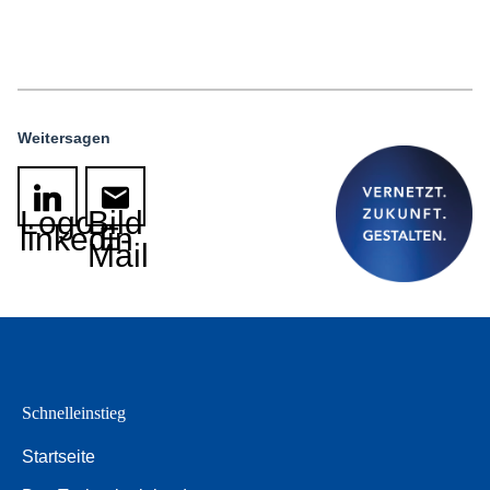
Weitersagen
Logo
Bild
linkedin
E-
Mail
Schnelleinstieg
Startseite