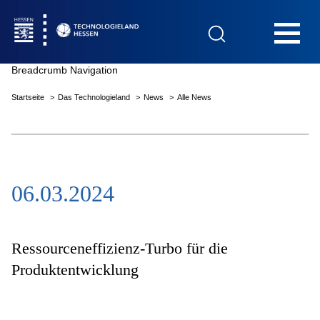
Hauptnavigation
Breadcrumb Navigation
Startseite
Das Technologieland
News
Alle News
Startseite
06.03.2024
Das Technologieland
Innovationsfelder
Ressourceneffizienz-Turbo für die
Produktentwicklung
Beratung & Förderung