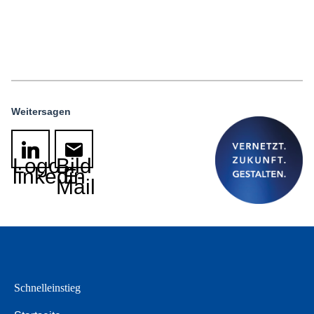
Weitersagen
Logo
Bild
linkedin
E-
Mail
Schnelleinstieg